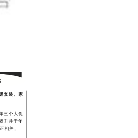
案
暖套装、家
年三个大促
速攀升并于年
动正相关。