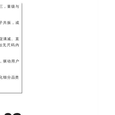
三，量级与
子共振，成
大促满减、直
如无尺码内
，驱动用户
化细分品类