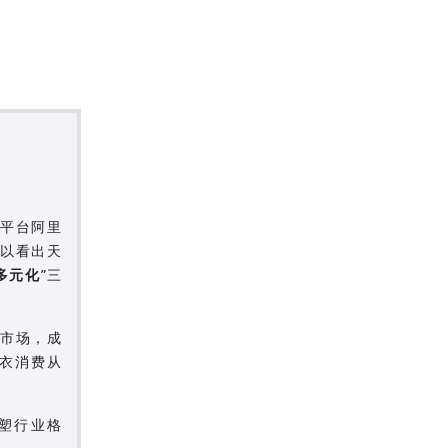
销平台阿里
可以看出天
多元化
”三
费市场，成
衣消费从
塑行业格