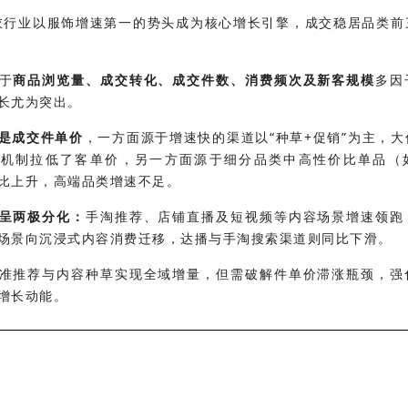
内衣行业以服饰增速第一的势头成为核心增长引擎，成交稳居品类前
于
商品浏览量、成交转化、成交件数、消费频次及新客规模
多因
长尤为突出。
是
成交件单价
，一方面源于增速快的渠道以“种草+促销”为主，
等机制拉低了客单价，另一方面源于细分品类中高性价比单品（
比上升，高端品类增速不足。
呈两极分化：
手淘推荐、店铺直播及短视频等内容场景增速领跑
场景向沉浸式内容消费迁移，达播与手淘搜索渠道则同比下滑。
准推荐与内容种草实现全域增量，但需破解件单价滞涨瓶颈，强
增长动能。