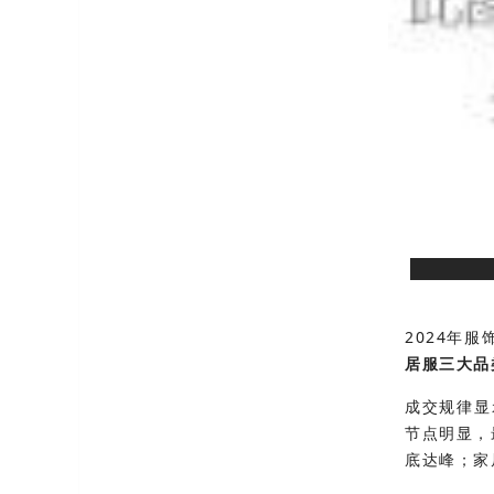
2024年
居服三大品
成交规律显
节点明显，
底达峰；家