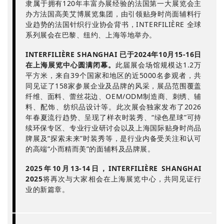
隶属于拥有120年丰富办展经验的法国第一大展览会主
办方法国高美艾博展览集团，由引领贴身时尚面辅料行
业趋势的法国针织行业协会背书，INTERFILIÈRE 全球
系列展会在巴黎、纽约、上海等地举办。
INTERFILIÈRE SHANGHAI 已于2024年10月15-16日
在上海展览中心圆满闭幕。
此届展会场馆规模达1.2万
平方米，来自39个国家和地区的近5000名参观者，共
同见证了158家参展企业及品牌的风采，展品范围覆盖
纤维、面料、蕾丝花边、OEM/ODM制造商、刺绣、辅
料、配饰、纺织品设计等。此次展会独家发布了2026
年春夏流行趋势、呈现了样衣时装秀、“绿色星球”可持
续环保专区、专业行业研讨会以及上海国际贴身时尚品
牌展及“探索未来”时装秀等，是行业内备受关注和认可
的高端“小而精而美”的面辅料及品牌展。
2025年10月13-14日，INTERFILIÈRE SHANGHAI
2025
将再次与大家相会在上海展览中心，共同见证行
业的新篇章。