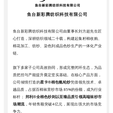
鱼台新彩腾纺织科技有限公司
鱼台新彩腾纺织科技有限公司由董事长刘方超先生匠
心打造，深耕纺织领域二十载，构建起集籽棉收购、
棉花加工、纺纱、染色到成品色纱生产的一体化产业
链。
旗下多家子公司高效协同，形成完整闭环生态，为品
质把控与产能提升奠定坚实基础。在核心产品方面，
公司倾情打造的
星卡®棉包氨纶纱
凭借领先技术、卓
越品质，占据百棉袜里纱市场 85%的份额，成为行业
标杆；
邦利®全棉色纱则以至臻品质引领高端袜纱市
场潮流
，年销售额突破4亿元，展现出强大的市场竞
争力。