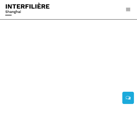
INTERFILIERE Shanghai 2025 - 展商风采 -
东莞市达利奥科技有限公司
2025-07-16 18:00:31
1047
公司概况
Exhibiting Enterprises