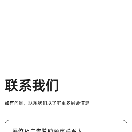
节假日——
记得在公众号后台留言哦
点击【阅读原文】
锁定参观名额，快速入场
上一篇
下一篇
联系我们
如有问题，联系我们以了解更多展会信息
展位及广告赞助预定联系人