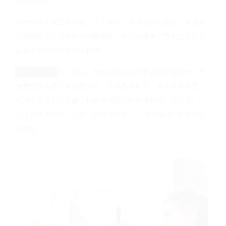
风格的款式。
从材料和人体工程学贴合度上发力，中国品牌们推出了有支撑
结构和自适应面料的无钢圈胸罩，年轻消费者正重新定义以舒
适和可穿性为主的审美标准。
欧美市场视角
下，舒适、包容与可持续并重
舒适主导设计，无
钢圈或混合式方案备受推崇。尺码包容性强，关注各种体型。
可持续发展不可或缺，植物基或再生纺织品材料广泛应用。以
生活方式为导向，日常可穿性是关键，“可穿着睡觉” 的胸罩应
运而生。