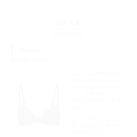
品牌创新
精彩案例大赏
Parade
倾听心声，创新出发
日前，以无钢圈闻名的美
国内衣品牌Parade 推出
首个带钢圈系列 “Always
On”，除有承托力外，仍
旧将舒适性做为了重要的
卖点。
这一系列可不是凭空而
来，而是基于其核心用户
的反馈精心打造。