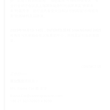
势、呈现了样衣时装秀、“绿色星球”可持续环保专区、专
业行业研讨会以及上海国际贴身时尚品牌展及“探索未
来”时装秀等，是行业内备受关注和认可的高端“小而精而
美”的面辅料及品牌展。
2025年10月13-14日，INTERFILIÈRE SHANGHAI 2025
将再次与大家相会在上海展览中心，共同见证行业的新篇
章。
CONTACT US
工作日——
展位预定
请联系
：
Ms. Riana Cai 蔡 女士
Riana.Cai@comexposium.com
+86 21 62170505 x 8059