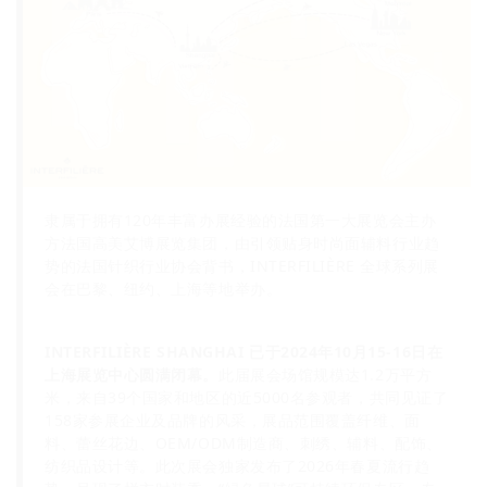
隶属于拥有120年丰富办展经验的法国第一大展览会主办
方法国高美艾博展览集团，由引领贴身时尚面辅料行业趋
势的法国针织行业协会背书，INTERFILIÈRE 全球系列展
会在巴黎、纽约、上海等地举办。
INTERFILIÈRE SHANGHAI 已于2024年10月15-16日在
上海展览中心圆满闭幕。
此届展会场馆规模达1.2万平方
米，来自39个国家和地区的近5000名参观者，共同见证了
158家参展企业及品牌的风采，展品范围覆盖纤维、面
料、蕾丝花边、OEM/ODM制造商、刺绣、辅料、配饰、
纺织品设计等。此次展会独家发布了2026年春夏流行趋