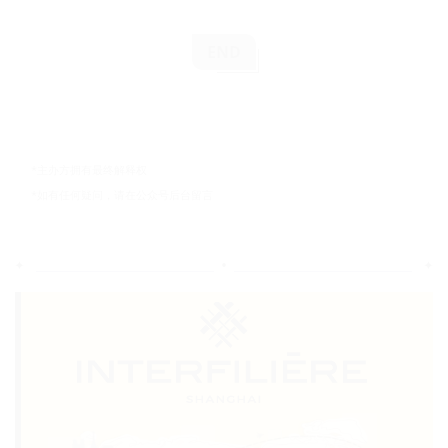
END
*主办方拥有最终解释权
*如有任何疑问，请在公众号后台留言
•
✦
✦