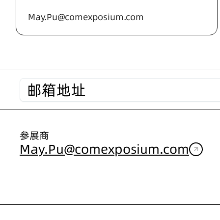
May.Pu@comexposium.com
参展商
May.Pu@comexposium.com