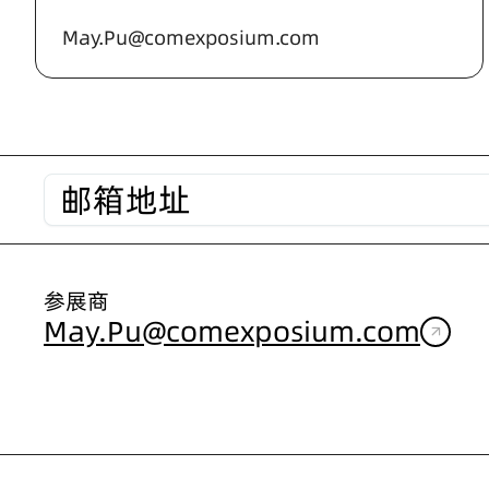
May.Pu@comexposium.com
参展商
May.Pu@comexposium.com